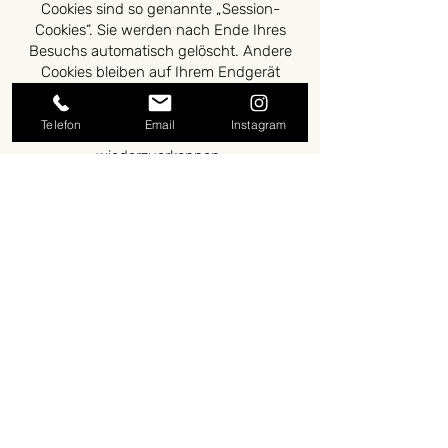
Cookies sind so genannte „Session-
Cookies“. Sie werden nach Ende Ihres
Besuchs automatisch gelöscht. Andere
Cookies bleiben auf Ihrem Endgerät
gespeichert, bis Sie diese löschen. Diese
Cookies ermöglichen es uns, Ihren
Telefon
Email
Instagram
Browser beim nächsten Besuch
wiederzuerkennen.
Sie können Ihren Browser so einstellen,
dass Sie über das Setzen von Cookies
informiert werden und Cookies nur im
Einzelfall erlauben, die Annahme von
Cookies für bestimmte Fälle oder generell
ausschließen sowie das automatische
Löschen der Cookies beim Schließen des
Browser aktivieren. Bei der Deaktivierung
von Cookies kann die Funktionalität dieser
Website eingeschränkt sein.
Kontaktformular
Wenn Sie uns per Kontaktformular